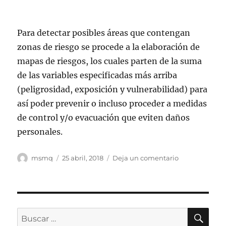
Para detectar posibles áreas que contengan
zonas de riesgo se procede a la elaboración de
mapas de riesgos, los cuales parten de la suma
de las variables especificadas más arriba
(peligrosidad, exposición y vulnerabilidad) para
así poder prevenir o incluso proceder a medidas
de control y/o evacuación que eviten daños
personales.
Autor
Publicado
en
msmq
25 abril, 2018
Deja un comentario
el
Detectando
riesgos
geológicos
BU
Buscar